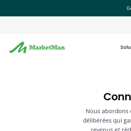
G
Solu
Conn
Nous abordons c
délibérées qui g
revenus et réd