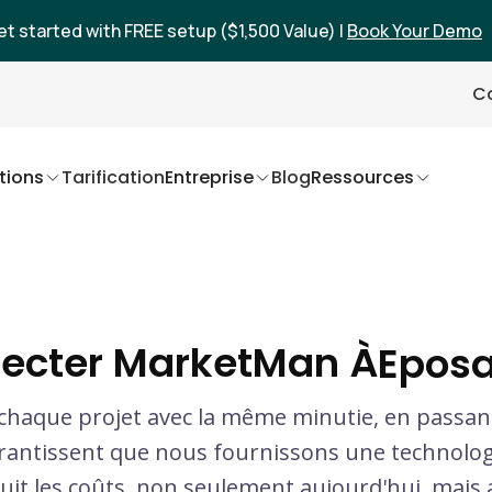
et started with FREE setup ($1,500 Value) |
Book Your Demo
Co
tions
Tarification
Entreprise
Blog
Ressources
ecter MarketMan À
Eposa
haque projet avec la même minutie, en passan
arantissent que nous fournissons une technolog
uit les coûts, non seulement aujourd'hui, mais au