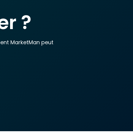
r ?
mment MarketMan peut