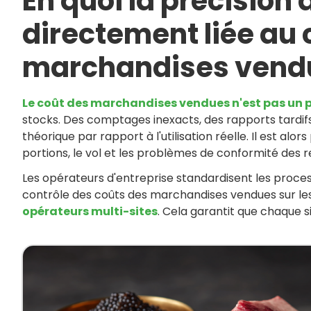
En quoi la précision 
directement liée au 
marchandises vend
Le coût des marchandises vendues n'est pas un
stocks. Des comptages inexacts, des rapports tardifs e
théorique par rapport à l'utilisation réelle. Il est alors
portions, le vol et les problèmes de conformité des r
Les opérateurs d'entreprise standardisent les process
contrôle des coûts des marchandises vendues sur le
opérateurs multi-sites
. Cela garantit que chaque