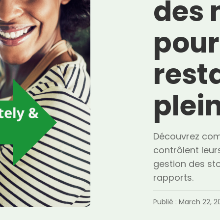
des 
pour
rest
plei
Découvrez comm
contrôlent leur
gestion des sto
rapports.
Publié :
March 22, 2