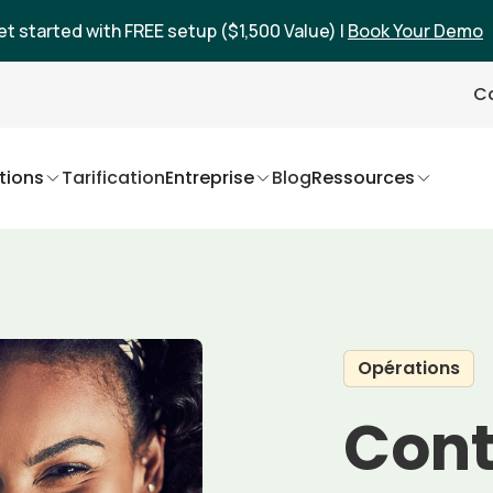
et started with FREE setup ($1,500 Value) |
Book Your Demo
Co
tions
Tarification
Entreprise
Blog
Ressources
Opérations
Cont