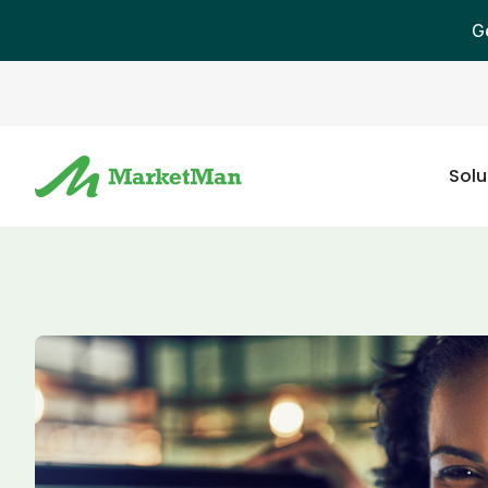
G
Solu