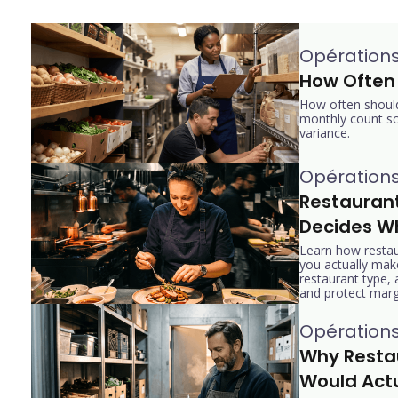
Opération
How Often 
How often should 
monthly count sc
variance.
Opération
Restaurant
Decides W
Learn how restau
you actually ma
restaurant type,
and protect marg
Opération
Why Restau
Would Actu