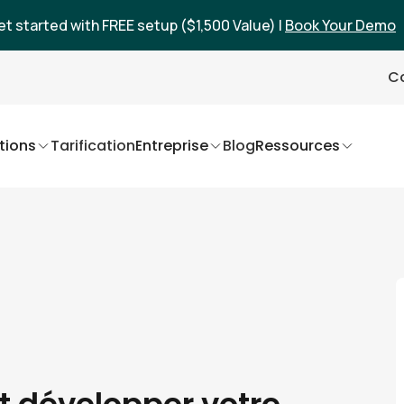
et started with FREE setup ($1,500 Value) |
Book Your Demo
Co
tions
Tarification
Entreprise
Blog
Ressources