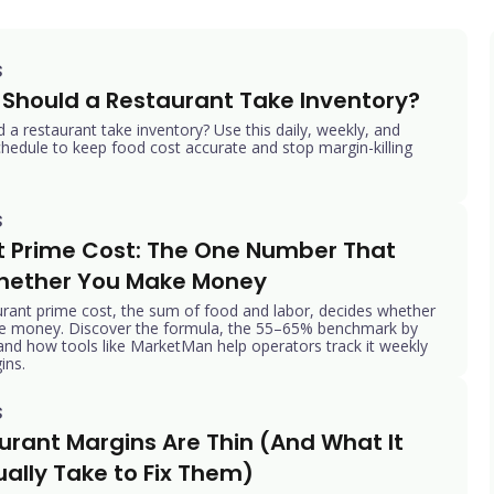
s
Should a Restaurant Take Inventory?
a restaurant take inventory? Use this daily, weekly, and
hedule to keep food cost accurate and stop margin-killing
s
 Prime Cost: The One Number That 
hether You Make Money
rant prime cost, the sum of food and labor, decides whether
ke money. Discover the formula, the 55–65% benchmark by
 and how tools like MarketMan help operators track it weekly
ins.
s
rant Margins Are Thin (And What It 
ally Take to Fix Them)