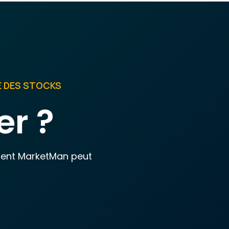
E DES STOCKS
r ?
mment MarketMan peut